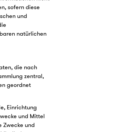
n, sofern diese
ischen und
die
rbaren natürlichen
aten, die nach
ammlung zentral,
ten geordnet
de, Einrichtung
Zwecke und Mittel
ie Zwecke und