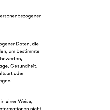
 personenbezogener
zogener Daten, die
den, um bestimmte
u bewerten,
Lage, Gesundheit,
altsort oder
sagen.
in einer Weise,
nformationen nicht