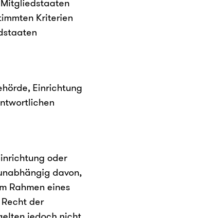
 Mitgliedstaaten
timmten Kriterien
dstaaten
Behörde, Einrichtung
ntwortlichen
Einrichtung oder
 unabhängig davon,
e im Rahmen eines
 Recht der
elten jedoch nicht