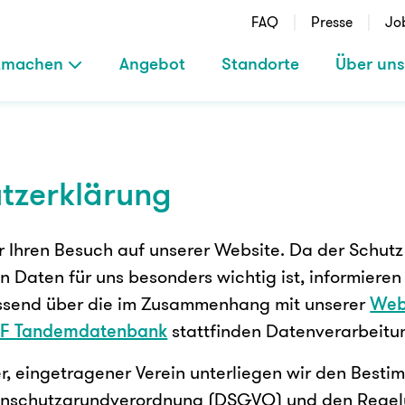
FAQ
Presse
Jo
tmachen
Angebot
Standorte
Über uns
tzerklärung
r Ihren Besuch auf unserer Website. Da der Schutz 
Daten für uns besonders wichtig ist, informieren 
send über die im Zusammenhang mit unserer
Web
F Tandemdatenbank
stattfinden Datenverarbeitu
her, eingetragener Verein unterliegen wir den Best
enschutzgrundverordnung (DSGVO) und den Rege