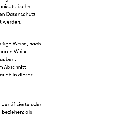
anisatorische
den Datenschutz
et werden.
äßige Weise, nach
hbaren Weise
lauben,
em Abschnitt
auch in dieser
dentifizierte oder
 beziehen; als