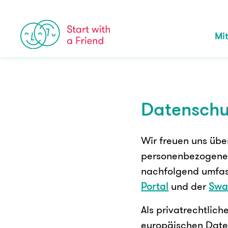
Skip to content
Mi
Datenschu
Wir freuen uns übe
personenbezogenen 
nachfolgend umfas
Portal
und der
Swa
Als privatrechtlic
europäischen Dat