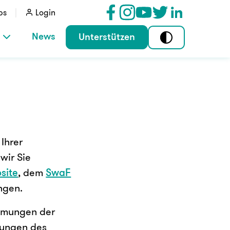
bs
Login
News
Unterstützen
Ihrer
wir Sie
site
, dem
SwaF
ngen.
immungen der
lungen des