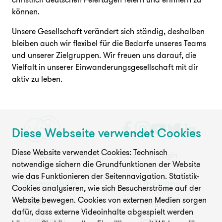
können.
Unsere Gesellschaft verändert sich ständig, deshalben
bleiben auch wir flexibel für die Bedarfe unseres Teams
und unserer Zielgruppen. Wir freuen uns darauf, die
Vielfalt in unserer Einwanderungsgesellschaft mit dir
aktiv zu leben.
Diese Webseite verwendet Cookies
Diese Website verwendet Cookies: Technisch
FAQ
Presse
Jobs
Login
notwendige sichern die Grundfunktionen der Website
wie das Funktionieren der Seitennavigation. Statistik-
Mitmachen
Über uns
Cookies analysieren, wie sich Besucherströme auf der
Website bewegen. Cookies von externen Medien sorgen
Tandem
Story
dafür, dass externe Videoinhalte abgespielt werden
Community
Team