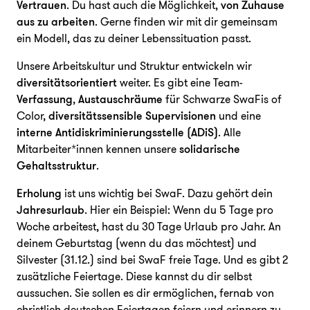
Vertrauen
. Du hast auch die Möglichkeit,
von Zuhause
aus zu arbeiten
. Gerne finden wir mit dir gemeinsam
ein Modell, das zu deiner Lebenssituation passt.
Unsere Arbeitskultur und Struktur entwickeln wir
diversitätsorientiert
weiter. Es gibt eine Team-
Verfassung
,
Austauschräume
für Schwarze SwaFis of
Color,
diversitätssensible Supervisionen
und eine
interne Antidiskriminierungsstelle (ADiS)
. Alle
Mitarbeiter*innen kennen unsere
solidarische
Gehaltsstruktur
.
Erholung
ist uns wichtig bei SwaF. Dazu gehört dein
Jahresurlaub
. Hier ein Beispiel: Wenn du 5 Tage pro
Woche arbeitest, hast du 30 Tage Urlaub pro Jahr. An
deinem Geburtstag (wenn du das möchtest) und
Silvester (31.12.) sind bei SwaF freie Tage. Und es gibt 2
zusätzliche Feiertage. Diese kannst du dir selbst
aussuchen. Sie sollen es dir ermöglichen, fernab von
christlich deutschen Feiertagen feiern und erinnern zu