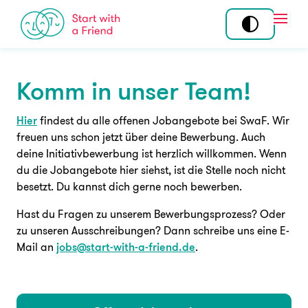
Skip to content
Open
Komm in unser Team!
Mitmachen
Standorte
Tandem
Über uns
Hier
findest du alle offenen Jobangebote bei SwaF. Wir
freuen uns schon jetzt über deine Bewerbung. Auch
Community
Story
deine Initiativbewerbung ist herzlich willkommen. Wenn
Ehrenamt
du die Jobangebote hier siehst, ist die Stelle noch nicht
Team
besetzt. Du kannst dich gerne noch bewerben.
Koordination am
Wirkung
Standort
Hast du Fragen zu unserem Bewerbungsprozess? Oder
zu unseren Ausschreibungen? Dann schreibe uns eine E-
Programme
Mail an
jobs@start-with-a-friend.de
.
Angebot
News