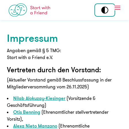
Skip to content
Open
Impressum
Mitmachen
Standorte
Tandem
Über uns
Angaben gemäß § 5 TMG:
Start with a Friend e.V.
Community
Story
Vertreten durch den Vorstand:
Ehrenamt
Team
(Aktueller Vorstand gemäß Beschlussfassung in der
Koordination am
Wirkung
Mitgliederversammlung vom 26.11.2025)
Standort
Programme
Nilab Alokuzay-Kiesinger
(Vorsitzende &
Geschäftsführung)
Otis Benning
(Ehrenamtlicher stellvertretender
Angebot
News
Vorsitz),
Alexa Nieto Manzano
(Ehrenamtliche