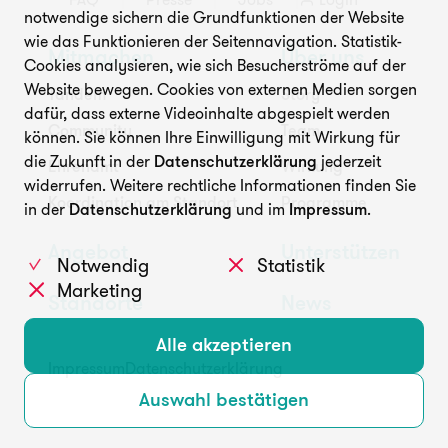
notwendige sichern die Grundfunktionen der Website
wie das Funktionieren der Seitennavigation. Statistik-
Mitmachen
Über uns
Cookies analysieren, wie sich Besucherströme auf der
Website bewegen. Cookies von externen Medien sorgen
Tandem
Story
dafür, dass externe Videoinhalte abgespielt werden
Community
Team
können. Sie können Ihre Einwilligung mit Wirkung für
die Zukunft in der
Datenschutzerklärung
jederzeit
Ehrenamt
Wirkung
widerrufen. Weitere rechtliche Informationen finden Sie
Koordination am Standort
Programme
in der
Datenschutzerklärung
und im
Impressum
.
Angebot
Unterstützen
Notwendig
Statistik
Marketing
Standorte
News
Alle akzeptieren
Impressum
Datenschutzerklärung
Auswahl bestätigen