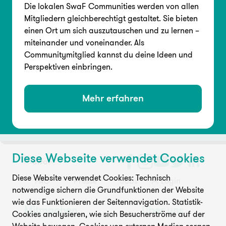
Die lokalen SwaF Communities werden von allen
Mitgliedern gleichberechtigt gestaltet. Sie bieten
einen Ort um sich auszutauschen und zu lernen –
miteinander und voneinander. Als
Communitymitglied kannst du deine Ideen und
Perspektiven einbringen.
Mehr erfahren
Diese Webseite verwendet Cookies
Diese Website verwendet Cookies: Technisch
FAQ
Presse
Jobs
Login
notwendige sichern die Grundfunktionen der Website
wie das Funktionieren der Seitennavigation. Statistik-
Mitmachen
Über uns
Cookies analysieren, wie sich Besucherströme auf der
Website bewegen. Cookies von externen Medien sorgen