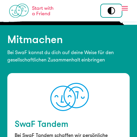
Skip to content
Open
Mitmachen
Mitmachen
Standorte
Tandem
Bei SwaF kannst du dich auf deine Weise für den
Über uns
gesellschaftlichen Zusammenhalt einbringen
Community
Story
Ehrenamt
Team
Koordination am
Wirkung
Standort
Programme
SwaF Tandem
Angebot
News
Bei SwaF Tandem schaffen wir persönliche