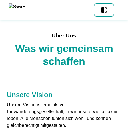
Skip to content
Mitmachen
Standorte
Über Uns
Was wir gemeinsam
Tandem
Über uns
schaffen
Community
Story
Ehrenamt
Team
Koordination am
Wirkung
Standort
Unsere Vision
Programme
Unsere Vision ist eine aktive
Einwanderungsgesellschaft, in wir unsere Vielfalt aktiv
Angebot
News
leben. Alle Menschen fühlen sich wohl, und können
gleichberechtigt mitgestalten.