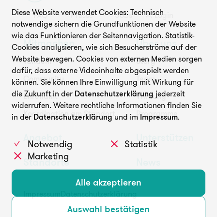
Diese Website verwendet Cookies: Technisch
FAQ
Presse
Jobs
Login
Unterstützen
notwendige sichern die Grundfunktionen der Website
wie das Funktionieren der Seitennavigation. Statistik-
Mitmachen
Über uns
Cookies analysieren, wie sich Besucherströme auf der
Website bewegen. Cookies von externen Medien sorgen
Tandem
Story
dafür, dass externe Videoinhalte abgespielt werden
Community
Team
können. Sie können Ihre Einwilligung mit Wirkung für
die Zukunft in der
Datenschutzerklärung
jederzeit
Ehrenamt
Wirkung
widerrufen. Weitere rechtliche Informationen finden Sie
FAQ
Presse
Jobs
Login
Koordination am Standort
Programme
in der
Datenschutzerklärung
und im
Impressum
.
Angebot
Unterstützen
Notwendig
Statistik
Marketing
Standorte
News
Alle akzeptieren
Impressum
Datenschutzerklärung
Auswahl bestätigen