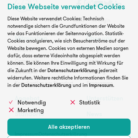
Diese Webseite verwendet Cookies
Unterstützen
Diese Website verwendet Cookies: Technisch
FAQ
Presse
Jobs
Login
notwendige sichern die Grundfunktionen der Website
wie das Funktionieren der Seitennavigation. Statistik-
Mitmachen
Über uns
Cookies analysieren, wie sich Besucherströme auf der
Website bewegen. Cookies von externen Medien sorgen
Tandem
Story
dafür, dass externe Videoinhalte abgespielt werden
Community
Team
können. Sie können Ihre Einwilligung mit Wirkung für
die Zukunft in der
Datenschutzerklärung
jederzeit
FAQ
Presse
Jobs
Login
Ehrenamt
Wirkung
widerrufen. Weitere rechtliche Informationen finden Sie
Koordination am Standort
Programme
in der
Datenschutzerklärung
und im
Impressum
.
Angebot
Unterstützen
Notwendig
Statistik
Marketing
Standorte
News
Alle akzeptieren
Impressum
Datenschutzerklärung