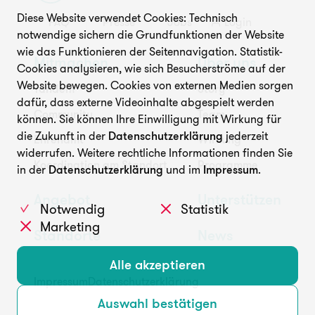
Diese Website verwendet Cookies: Technisch
FAQ
Presse
Jobs
Login
Unterstützen
notwendige sichern die Grundfunktionen der Website
wie das Funktionieren der Seitennavigation. Statistik-
Mitmachen
Über uns
Cookies analysieren, wie sich Besucherströme auf der
Website bewegen. Cookies von externen Medien sorgen
Tandem
Story
dafür, dass externe Videoinhalte abgespielt werden
Community
Team
können. Sie können Ihre Einwilligung mit Wirkung für
die Zukunft in der
Datenschutzerklärung
jederzeit
Ehrenamt
Wirkung
widerrufen. Weitere rechtliche Informationen finden Sie
FAQ
Presse
Jobs
Login
Koordination am Standort
Programme
in der
Datenschutzerklärung
und im
Impressum
.
Angebot
Unterstützen
Notwendig
Statistik
Marketing
Standorte
News
Alle akzeptieren
Impressum
Datenschutzerklärung
Auswahl bestätigen