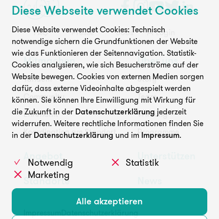
Diese Webseite verwendet Cookies
Unterstützen
Diese Website verwendet Cookies: Technisch
FAQ
Presse
Jobs
Login
notwendige sichern die Grundfunktionen der Website
wie das Funktionieren der Seitennavigation. Statistik-
Mitmachen
Über uns
Cookies analysieren, wie sich Besucherströme auf der
Website bewegen. Cookies von externen Medien sorgen
Tandem
Story
dafür, dass externe Videoinhalte abgespielt werden
Community
Team
können. Sie können Ihre Einwilligung mit Wirkung für
die Zukunft in der
Datenschutzerklärung
jederzeit
FAQ
Presse
Jobs
Login
Ehrenamt
Wirkung
widerrufen. Weitere rechtliche Informationen finden Sie
Koordination am Standort
Programme
in der
Datenschutzerklärung
und im
Impressum
.
Angebot
Unterstützen
Notwendig
Statistik
Marketing
Standorte
News
Alle akzeptieren
Impressum
Datenschutzerklärung