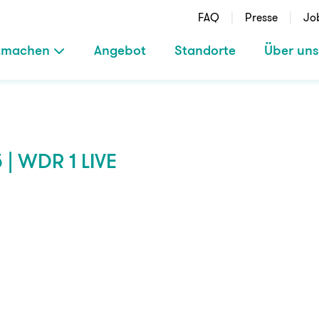
FAQ
Presse
Jo
tmachen
Angebot
Standorte
Über uns
 | WDR 1 LIVE