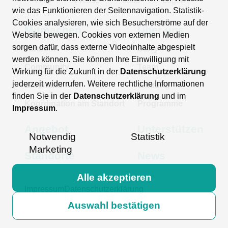
FAQ
Presse
Jobs
Login
wie das Funktionieren der Seitennavigation. Statistik-
Unterstützen
Cookies analysieren, wie sich Besucherströme auf der
Mitmachen
Über uns
Website bewegen. Cookies von externen Medien
sorgen dafür, dass externe Videoinhalte abgespielt
Tandem
Story
werden können. Sie können Ihre Einwilligung mit
Community
Team
Wirkung für die Zukunft in der
Datenschutzerklärung
jederzeit widerrufen. Weitere rechtliche Informationen
Ehrenamt
Wirkung
finden Sie in der
Datenschutzerklärung
und im
Koordination am Standort
Programme
Impressum
.
FAQ
Presse
Jobs
Login
Angebot
Unterstützen
Notwendig
Statistik
Marketing
Standorte
News
Alle akzeptieren
Impressum
Datenschutzerklärung
Auswahl bestätigen