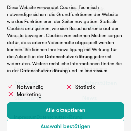
Diese Website verwendet Cookies: Technisch
FAQ
Presse
Jobs
Login
Unterstützen
notwendige sichern die Grundfunktionen der Website
wie das Funktionieren der Seitennavigation. Statistik-
Mitmachen
Über uns
Cookies analysieren, wie sich Besucherströme auf der
Website bewegen. Cookies von externen Medien sorgen
Tandem
Story
dafür, dass externe Videoinhalte abgespielt werden
Community
Team
können. Sie können Ihre Einwilligung mit Wirkung für
die Zukunft in der
Datenschutzerklärung
jederzeit
Ehrenamt
Wirkung
widerrufen. Weitere rechtliche Informationen finden Sie
FAQ
Presse
Jobs
Login
Koordination am Standort
Programme
in der
Datenschutzerklärung
und im
Impressum
.
Angebot
Unterstützen
Notwendig
Statistik
Marketing
Standorte
News
Alle akzeptieren
Impressum
Datenschutzerklärung
Auswahl bestätigen