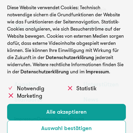
Diese Website verwendet Cookies: Technisch
FAQ
Presse
Jobs
Login
Unterstützen
notwendige sichern die Grundfunktionen der Website
wie das Funktionieren der Seitennavigation. Statistik-
Mitmachen
Über uns
Cookies analysieren, wie sich Besucherströme auf der
Website bewegen. Cookies von externen Medien sorgen
Tandem
Story
dafür, dass externe Videoinhalte abgespielt werden
Community
Team
können. Sie können Ihre Einwilligung mit Wirkung für
die Zukunft in der
Datenschutzerklärung
jederzeit
Ehrenamt
Wirkung
widerrufen. Weitere rechtliche Informationen finden Sie
FAQ
Presse
Jobs
Login
Koordination am Standort
Programme
in der
Datenschutzerklärung
und im
Impressum
.
Angebot
Unterstützen
Notwendig
Statistik
Marketing
Standorte
News
Alle akzeptieren
Impressum
Datenschutzerklärung
Auswahl bestätigen