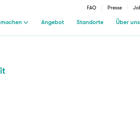
FAQ
Presse
Jo
tmachen
Angebot
Standorte
Über uns
it