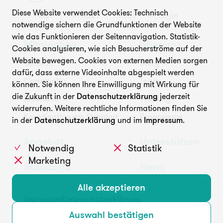
Diese Website verwendet Cookies: Technisch
FAQ
Presse
Jobs
Login
Unterstützen
notwendige sichern die Grundfunktionen der Website
wie das Funktionieren der Seitennavigation. Statistik-
Mitmachen
Über uns
Cookies analysieren, wie sich Besucherströme auf der
Website bewegen. Cookies von externen Medien sorgen
Tandem
Story
dafür, dass externe Videoinhalte abgespielt werden
Community
Team
können. Sie können Ihre Einwilligung mit Wirkung für
die Zukunft in der
Datenschutzerklärung
jederzeit
Ehrenamt
Wirkung
widerrufen. Weitere rechtliche Informationen finden Sie
FAQ
Presse
Jobs
Login
Koordination am Standort
Programme
in der
Datenschutzerklärung
und im
Impressum
.
Angebot
Unterstützen
Notwendig
Statistik
Marketing
Standorte
News
Alle akzeptieren
Impressum
Datenschutzerklärung
Auswahl bestätigen