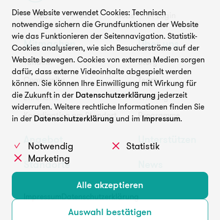
Diese Website verwendet Cookies: Technisch
FAQ
Presse
Jobs
Login
Unterstützen
notwendige sichern die Grundfunktionen der Website
wie das Funktionieren der Seitennavigation. Statistik-
Mitmachen
Über uns
Cookies analysieren, wie sich Besucherströme auf der
Website bewegen. Cookies von externen Medien sorgen
Tandem
Story
dafür, dass externe Videoinhalte abgespielt werden
Community
Team
können. Sie können Ihre Einwilligung mit Wirkung für
die Zukunft in der
Datenschutzerklärung
jederzeit
Ehrenamt
Wirkung
widerrufen. Weitere rechtliche Informationen finden Sie
FAQ
Presse
Jobs
Login
Koordination am Standort
Programme
in der
Datenschutzerklärung
und im
Impressum
.
Angebot
Unterstützen
Notwendig
Statistik
Marketing
Standorte
News
Alle akzeptieren
Impressum
Datenschutzerklärung
Auswahl bestätigen