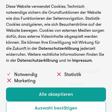
Diese Website verwendet Cookies: Technisch
FAQ
Presse
Jobs
Login
Unterstützen
notwendige sichern die Grundfunktionen der Website
wie das Funktionieren der Seitennavigation. Statistik-
Mitmachen
Über uns
Cookies analysieren, wie sich Besucherströme auf der
Website bewegen. Cookies von externen Medien sorgen
Tandem
Story
dafür, dass externe Videoinhalte abgespielt werden
Community
Team
können. Sie können Ihre Einwilligung mit Wirkung für
die Zukunft in der
Datenschutzerklärung
jederzeit
Ehrenamt
Wirkung
widerrufen. Weitere rechtliche Informationen finden Sie
FAQ
Presse
Jobs
Login
Koordination am Standort
Programme
in der
Datenschutzerklärung
und im
Impressum
.
Angebot
Unterstützen
Notwendig
Statistik
Marketing
Standorte
News
Alle akzeptieren
Impressum
Datenschutzerklärung
Auswahl bestätigen