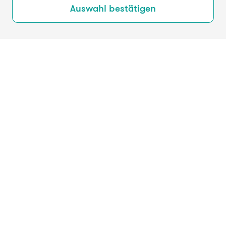
Auswahl bestätigen
Dein Engagement
Bei SwaF kannst du dich auf deine Weise für den
gesellschaftlichen Zusammenhalt einbringen:
SwaF Tandem