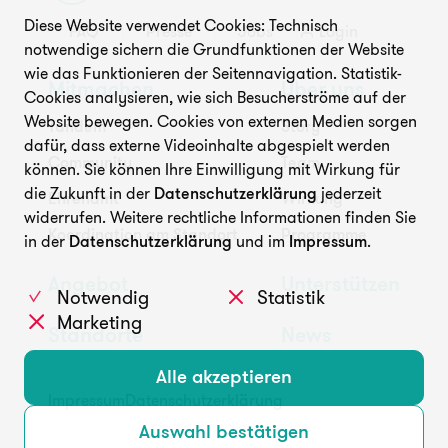
Diese Website verwendet Cookies: Technisch
FAQ
Presse
Jobs
Login
Unterstützen
notwendige sichern die Grundfunktionen der Website
wie das Funktionieren der Seitennavigation. Statistik-
Mitmachen
Über uns
Cookies analysieren, wie sich Besucherströme auf der
Website bewegen. Cookies von externen Medien sorgen
Tandem
Story
dafür, dass externe Videoinhalte abgespielt werden
Community
Team
können. Sie können Ihre Einwilligung mit Wirkung für
die Zukunft in der
Datenschutzerklärung
jederzeit
Ehrenamt
Wirkung
widerrufen. Weitere rechtliche Informationen finden Sie
FAQ
Presse
Jobs
Login
Koordination am Standort
Programme
in der
Datenschutzerklärung
und im
Impressum
.
Angebot
Unterstützen
Notwendig
Statistik
Marketing
Standorte
News
Alle akzeptieren
Impressum
Datenschutzerklärung
Auswahl bestätigen