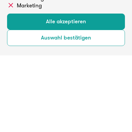
Marketing
Alle akzeptieren
Auswahl bestätigen
Dein Engagement
Bei SwaF kannst du dich auf deine Weise für den
gesellschaftlichen Zusammenhalt einbringen: