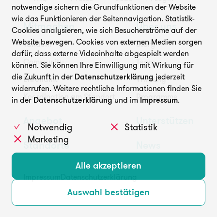
notwendige sichern die Grundfunktionen der Website
wie das Funktionieren der Seitennavigation. Statistik-
Mitmachen
Über uns
Cookies analysieren, wie sich Besucherströme auf der
Website bewegen. Cookies von externen Medien sorgen
Tandem
Story
dafür, dass externe Videoinhalte abgespielt werden
Community
Team
können. Sie können Ihre Einwilligung mit Wirkung für
die Zukunft in der
Datenschutzerklärung
jederzeit
Ehrenamt
Wirkung
widerrufen. Weitere rechtliche Informationen finden Sie
Koordination am Standort
Programme
in der
Datenschutzerklärung
und im
Impressum
.
Angebot
Unterstützen
Notwendig
Statistik
Marketing
Standorte
News
Alle akzeptieren
Impressum
Datenschutzerklärung
Auswahl bestätigen