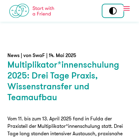
Skip to content
Open
Mitmachen
Standorte
Tandem
Über uns
News | von SwaF | 14. Mai 2025
Multiplikator*innenschulung
Community
Story
2025: Drei Tage Praxis,
Ehrenamt
Team
Wissenstransfer und
Koordination am
Wirkung
Teamaufbau
Standort
Programme
Vom 11. bis zum 13. April 2025 fand in Fulda der
Angebot
News
Praxisteil der Multiplikator*innenschulung statt. Drei
Tage lang standen intensiver Austausch, praxisnahe