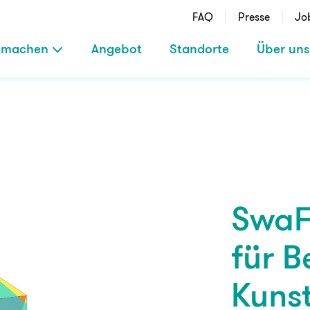
FAQ
Presse
Jo
tmachen
Angebot
Standorte
Über uns
SwaF
für 
Kunst