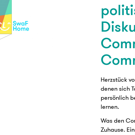
polit
Disku
Comm
Comm
Herzstück vo
denen sich T
persönlich 
lernen.
Was den Com
Zuhause. Ein