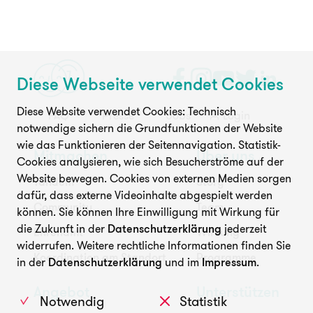
Diese Webseite verwendet Cookies
Diese Website verwendet Cookies: Technisch
FAQ
Presse
Jobs
Login
notwendige sichern die Grundfunktionen der Website
wie das Funktionieren der Seitennavigation. Statistik-
Mitmachen
Über uns
Cookies analysieren, wie sich Besucherströme auf der
Website bewegen. Cookies von externen Medien sorgen
Tandem
Story
dafür, dass externe Videoinhalte abgespielt werden
Community
Team
können. Sie können Ihre Einwilligung mit Wirkung für
die Zukunft in der
Datenschutzerklärung
jederzeit
Ehrenamt
Wirkung
widerrufen. Weitere rechtliche Informationen finden Sie
Koordination am Standort
Programme
in der
Datenschutzerklärung
und im
Impressum
.
Angebot
Unterstützen
Notwendig
Statistik