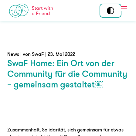
Skip to content
Open
Mitmachen
Standorte
Tandem
Über uns
News | von SwaF | 23. Mai 2022
SwaF Home: Ein Ort von der
Community
Story
Community für die Community
Ehrenamt
Team
– gemeinsam gestaltet￼
Koordination am
Wirkung
Standort
Programme
Angebot
News
Zusammenhalt, Solidarität, sich gemeinsam für etwas