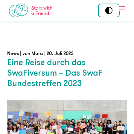
Skip to content
Open
Mitmachen
Standorte
Tandem
Über uns
News | von Mara | 20. Juli 2023
Eine Reise durch das
Community
Story
SwaFiversum – Das SwaF
Ehrenamt
Team
Bundestreffen 2023
Koordination am
Wirkung
Standort
Programme
Angebot
News