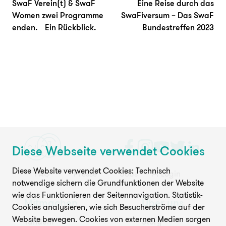
SwaF Verein(t) & SwaF
Eine Reise durch das
Women zwei Programme
SwaFiversum – Das SwaF
enden. Ein Rückblick.
Bundestreffen 2023
Diese Webseite verwendet Cookies
Diese Website verwendet Cookies: Technisch
FAQ
Presse
Jobs
Login
notwendige sichern die Grundfunktionen der Website
wie das Funktionieren der Seitennavigation. Statistik-
Mitmachen
Über uns
Cookies analysieren, wie sich Besucherströme auf der
Website bewegen. Cookies von externen Medien sorgen
Tandem
Story