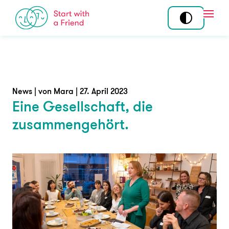
Skip to content
Open
Mitmachen
Standorte
Tandem
Über uns
News | von Mara | 27. April 2023
Eine Gesellschaft, die
Community
Story
zusammengehört.
Ehrenamt
Team
Koordination am
Wirkung
Standort
Programme
Angebot
News